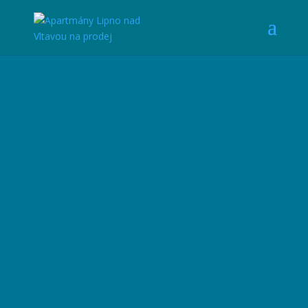
Apartmány Lipno nad
Vltavou
Prodej apartmánů v
centru Lipna nad
Vltavou
Prodej 1/3 apartmánového objektu v obci
Lipno
nad Vltavou
.