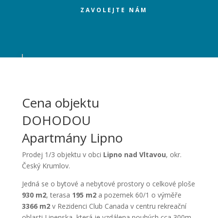
ZAVOLEJTE NÁM
Cena objektu
DOHODOU
Apartmány Lipno
Prodej 1/3 objektu v obci
Lipno nad Vltavou
, okr.
Český Krumlov.
Jedná se o bytové a nebytové prostory o celkové ploše
930 m2
, terasa
195 m2
a pozemek 60/1 o výměře
3366 m2
v Rezidenci Club Canada v centru rekreační
oblasti Lipenska, která je vzdálena pouhých cca 300m