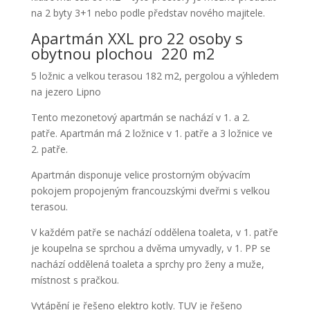
na 2 byty 3+1 nebo podle představ nového majitele.
Apartmán XXL pro 22 osoby s
obytnou plochou 220 m2
5 ložnic a velkou terasou 182 m2, pergolou a výhledem
na jezero Lipno
Tento mezonetový apartmán se nachází v 1. a 2.
patře. Apartmán má 2 ložnice v 1. patře a 3 ložnice ve
2. patře.
Apartmán disponuje velice prostorným obývacím
pokojem propojeným francouzskými dveřmi s velkou
terasou.
V každém patře se nachází oddělena toaleta, v 1. patře
je koupelna se sprchou a dvěma umyvadly, v 1. PP se
nachází oddělená toaleta a sprchy pro ženy a muže,
místnost s pračkou.
Vytápění je řešeno elektro kotly. TUV je řešeno