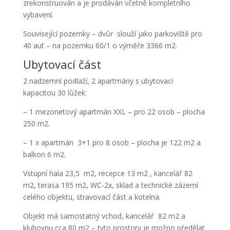
zrekonstruován a je prodáván včetně kompletního
vybavení.
Související pozemky – dvůr
slouží jako parkoviště pro
40 aut – na pozemku 60/1 o výměře 3366 m2.
Ubytovací část
2 nadzemní podlaží, 2 apartmány s ubytovací
kapacitou 30 lůžek:
– 1 mezonetový apartmán XXL – pro 22 osob –
plocha
250 m2.
– 1 x apartmán 3+1 pro 8 osob – plocha je 122 m2 a
balkon 6 m2.
Vstupní hala 23,5 m2, recepce 13 m2 , kancelář 82
m2, terasa 195 m2, WC-2x, sklad a technické zázemí
celého objektu, stravovací část a kotelna.
Objekt má samostatný vchod, kancelář 82 m2 a
klubovnu cca 80 m2 – tyto prostory je možno předělat